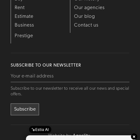
Rent
Our agencies
Estimate
Our blog
Business
Contact us
Prestige
SUBSCRIBE TO OUR NEWSLETTER
Subscribe to our newsletter to receive all our news and special
offers.
Estia AI
Website by
Ageelity