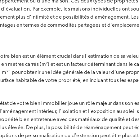
n appartement ou d'une maison. Ces deux types de propriétés 
rs d'évaluation. Par exemple, les maisons individuelles ont s
ellement plus d'intimité et de possibilités d'aménagement. Le
vantages en termes de commodités partagées et d'emplaceme
votre bien est un élément crucial dans l'estimation de sa valeu
n mètres carrés (m²) et est un facteur déterminant dans le cal
au m²" pour obtenir une idée générale de la valeur d'une propri
urface habitable de votre propriété, en incluant tous les espa
'état de votre bien immobilier joue un rôle majeur dans son e
 l'aménagement intérieur, l'isolation et l'exposition au soleil
priété bien entretenue avec des matériaux de qualité et des 
lus élevée. De plus, la possibilité de réaménagement peut ég
 options de personnalisation ou d'extension peut être plus att