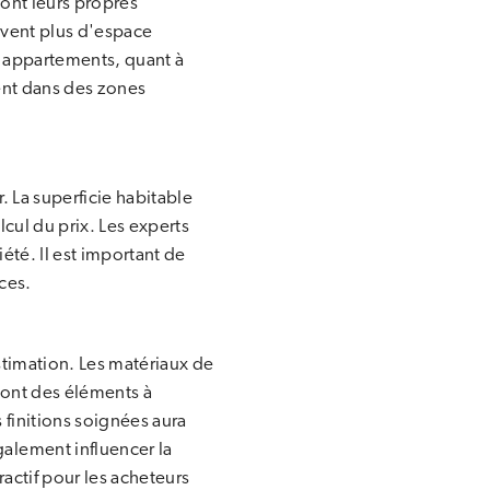
ont leurs propres
ouvent plus d'espace
s appartements, quant à
nt dans des zones
r. La superficie habitable
cul du prix. Les experts
été. Il est important de
ces.
stimation. Les matériaux de
 sont des éléments à
finitions soignées aura
alement influencer la
ractif pour les acheteurs