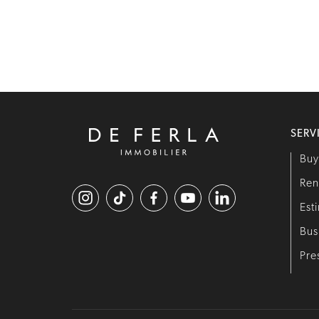
SERV
Bu
Ren
Est
Bus
Pre