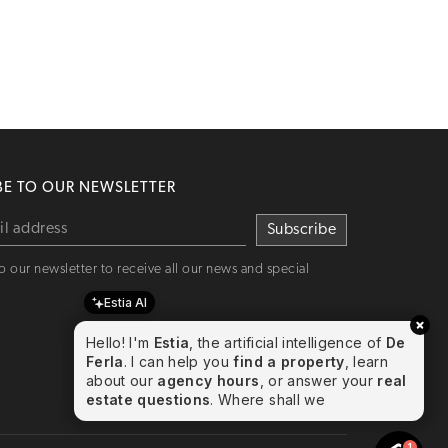
BE TO OUR NEWSLETTER
o our newsletter to receive all our news and special
Estia AI
Hello! I'm
Estia
, the artificial intelligence of
De
Ferla
. I can help you
find a property
, learn
about our
agency hours
, or answer your
real
estate questions
. Where shall we start? 🔍
1