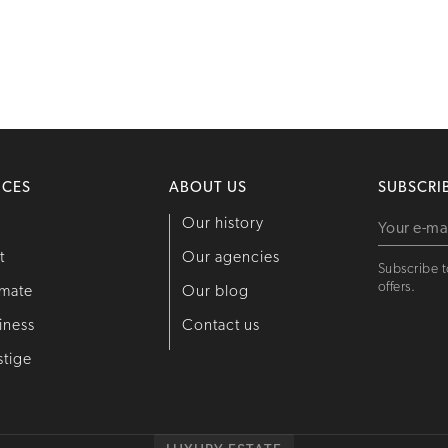
ICES
ABOUT US
SUBSCRI
y
Our history
t
Our agencies
Subscribe t
offers.
imate
Our blog
iness
Contact us
stige